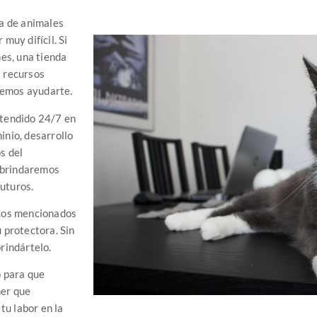
a de animales
muy difícil. Si
es, una tienda
s recursos
demos ayudarte.
atendido 24/7 en
nio, desarrollo
s del
e brindaremos
futuros.
icos mencionados
u protectora. Sin
rindártelo.
o para que
ner que
tu labor en la