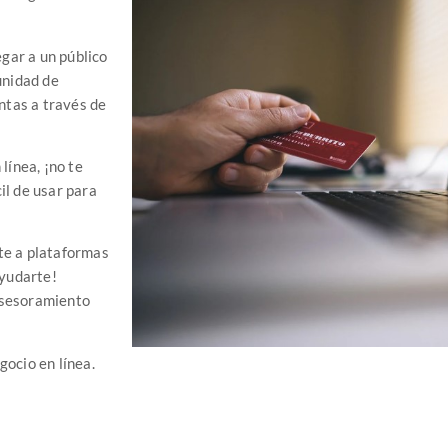
egar a un público
unidad de
entas a través de
línea, ¡no te
il de usar para
rte a plataformas
yudarte!
asesoramiento
gocio en línea.